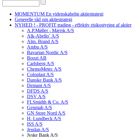
MOMENTUM En videnskabelig aktiestrategi
Generelle råd om aktiestrategi
NYHED ! - PROFIT trading - effektiv risikostyring af aktier
A.P.Møller - Mærsk A/S
Alk-Abello´ A/S
Alm. Brand A/S
Ambu A/S
Bavarian Nordic A/S
Boozt AB
Carlsberg A/S
ChemoMetec A/S
Coloplast A/S
Danske Bank A/S
Demant A/S
DFDS A/S
DSV A/S
FLSmidth & Co. A/S
Genmab A/S
GN Store Nord A/S
H. Lundbeck A/S
ISS A/S
Jeudan A/S
Jyske Bank A/S