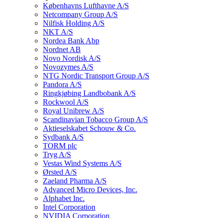
Københavns Lufthavne A/S
Netcompany Group A/S
Nilfisk Holding A/S
NKT A/S
Nordea Bank Abp
Nordnet AB
Novo Nordisk A/S
Novozymes A/S
NTG Nordic Transport Group A/S
Pandora A/S
Ringkjøbing Landbobank A/S
Rockwool A/S
Royal Unibrew A/S
Scandinavian Tobacco Group A/S
Aktieselskabet Schouw & Co.
Sydbank A/S
TORM plc
Tryg A/S
Vestas Wind Systems A/S
Ørsted A/S
Zaeland Pharma A/S
Advanced Micro Devices, Inc.
Alphabet Inc.
Intel Corporation
NVIDIA Corporation